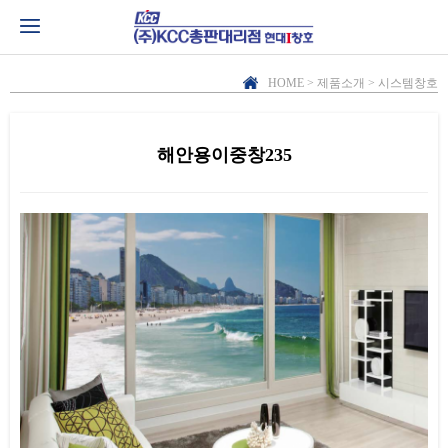
HOME > 제품소개 > 시스템창호
해안용이중창235
본문