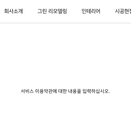
회사소개
그린 리모델링
인테리어
시공현
회사소개
도봉구
이벤트
도봉구
인사말
노원구
공사현장
노원구
공장 및 전시장 안내
강북구
강북구
오시는길
광진구
광진구
중랑구
중랑구
강서구
강서구
서비스 이용약관에 대한 내용을 입력하십시오.
동대문구
동대문구
서대문구
서대문구
경기도
경기도